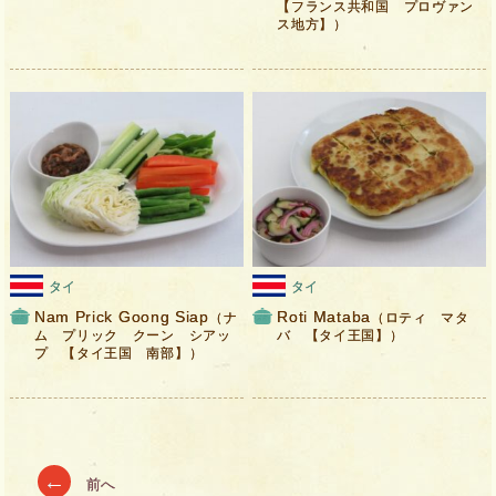
【フランス共和国 プロヴァン
ス地方】）
タイ
タイ
Nam Prick Goong Siap
Roti Mataba
（ナ
（ロティ マタ
ム プリック クーン シアッ
バ 【タイ王国】）
プ 【タイ王国 南部】）
Posts
←
前へ