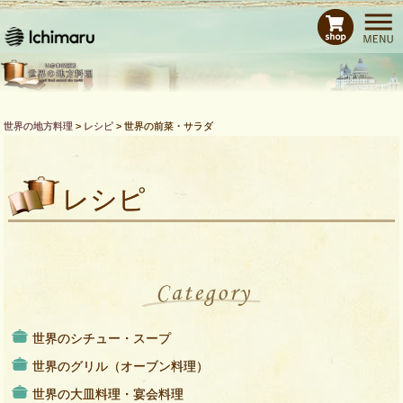
ホーム
レシピ
商品紹介
Bras de CHEFとは
世界の地方料理
>
レシピ
>
世界の前菜・サラダ
運営会社
お問い合わせ
レシピ
世界のシチュー・スープ
世界のグリル（オーブン料理）
世界の大皿料理・宴会料理