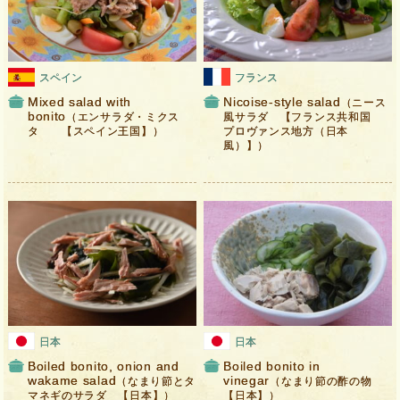
スペイン
フランス
Mixed salad with
Nicoise-style salad
（ニース
bonito
（エンサラダ・ミクス
風サラダ 【フランス共和国
タ 【スペイン王国】）
プロヴァンス地方（日本
風）】）
日本
日本
Boiled bonito, onion and
Boiled bonito in
wakame salad
vinegar
（なまり節とタ
（なまり節の酢の物
マネギのサラダ 【日本】）
【日本】）