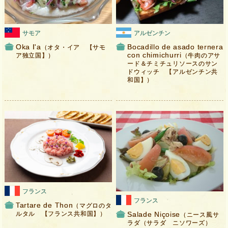
サモア
アルゼンチン
Oka I'a
Bocadillo de asado ternera
（オタ・イア 【サモ
con chimichurri
ア独立国】）
（牛肉のアサ
ード＆チミチュリソースのサン
ドウィッチ 【アルゼンチン共
和国】）
フランス
フランス
Tartare de Thon
（マグロのタ
Salade Niçoise
ルタル 【フランス共和国】）
（ニース風サ
ラダ（サラダ ニソワーズ）