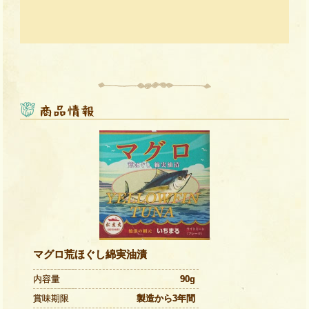
マグロ荒ほぐし綿実油漬
内容量
90g
賞味期限
製造から3年間