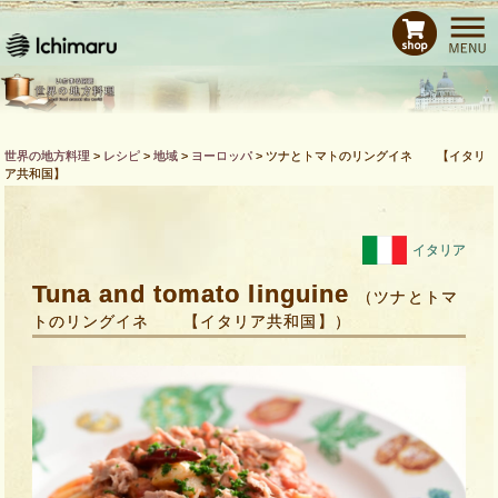
ホーム
レシピ
商品紹介
Bras de CHEFとは
世界の地方料理
>
レシピ
>
地域
>
ヨーロッパ
>
ツナとトマトのリングイネ 【イタリ
ア共和国】
運営会社
お問い合わせ
イタリア
Tuna and tomato linguine
（ツナとトマ
トのリングイネ 【イタリア共和国】）