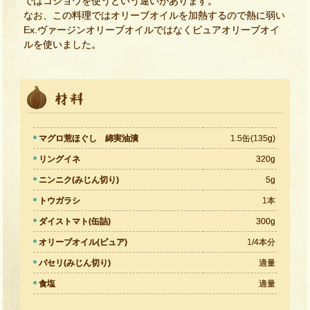
ではコショウを使うという違いがあります。
なお、この料理ではオリーブオイルを加熱するので熱に弱い
Ex.ヴァージンオリーブオイルではなくピュアオリーブオイ
ルを使いました。
マグロ荒ほぐし 綿実油漬
1.5缶(135g)
リングイネ
320g
ニンニク(みじん切り)
5g
トウガラシ
1本
ダイストマト(缶詰)
300g
オリーブオイル(ピュア)
1/4本分
パセリ(みじん切り)
適量
食塩
適量