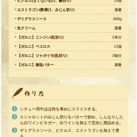
ピクルス(甘くないもの、輪切り)
10個
エストラゴン(酢漬け、みじん切り)
適量
デミグラスソース
400g
生クリーム
適量
【ガルニ】ニンジン(乱切り)
2本分
【ガルニ】ペコロス
12個
【ガルニ】ジャガイモ(乱切り)
3個分
【ガルニ】無塩バター
適量
シチュー用牛ほほ肉を厚めにスライスする。
エシャロットのみじん切りをバターで炒め、しんなりした
ら白ワインビネガー、白ワインを加えて完全に煮詰める。
デミグラスソース、ピクルス、エストラゴンを加えて煮
る。