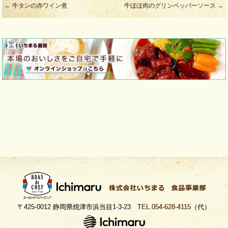
Post
←
牛タンの赤ワイン煮
牛ほほ肉のグリンペッパーソース
→
navigation
〒425-0012 静岡県焼津市浜当目1-3-23 TEL.
054-628-4115
（代）