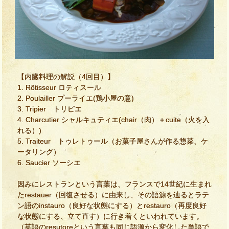
【内臓料理の解説（4回目）】
1. Rôtisseur ロティスール
2. Poulailler プーライエ(鶏小屋の意)
3. Tripier トリピエ
4. Charcutier シャルキュティエ(chair（肉）＋cuite（火を入
れる）)
5. Traiteur トゥレトゥール（お菓子屋さんが作る惣菜、ケ
ータリング）
6. Saucier ソーシエ
因みにレストランという言葉は、フランスで14世紀に生まれ
たrestauer（回復させる）に由来し、その語源を辿るとラテ
ン語のinstauro（良好な状態にする）とrestauro（再度良好
な状態にする、立て直す）に行き着くといわれています。
（英語のresutoreという言葉も同じ語源から変化した単語で