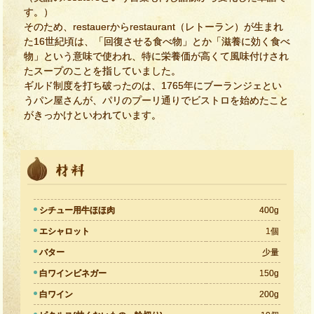
す。）
そのため、restauerからrestaurant（レトーラン）が生まれ
た16世紀頃は、「回復させる食べ物」とか「滋養に効く食べ
物」という意味で使われ、特に栄養価が高くて風味付けされ
たスープのことを指していました。
ギルド制度を打ち破ったのは、1765年にブーランジェとい
うパン屋さんが、パリのプーリ通りでビストロを始めたこと
がきっかけといわれています。
シチュー用牛ほほ肉
400g
エシャロット
1個
バター
少量
白ワインビネガー
150g
白ワイン
200g