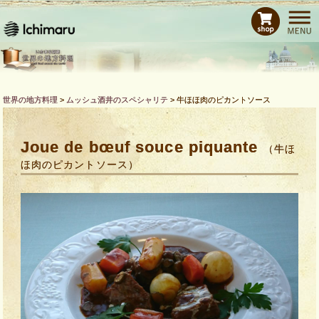
ホーム
レシピ
商品紹介
Bras de CHEFとは
世界の地方料理
>
ムッシュ酒井のスペシャリテ
>
牛ほほ肉のピカントソース
運営会社
お問い合わせ
Joue de bœuf souce piquante
（牛ほ
ほ肉のピカントソース）