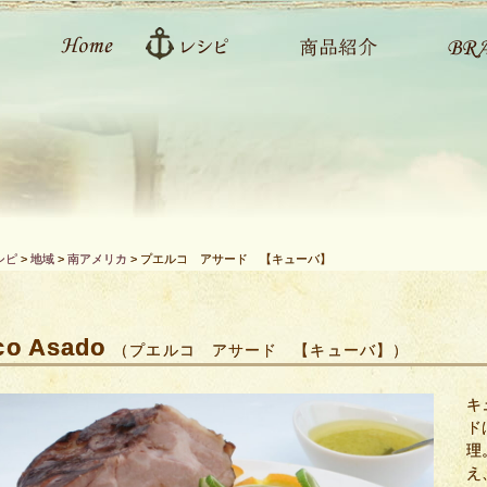
シピ
>
地域
>
南アメリカ
>
プエルコ アサード 【キューバ】
co Asado
（プエルコ アサード 【キューバ】）
キ
ド
理
え