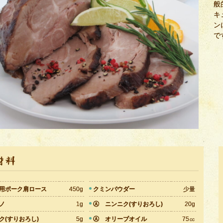
般
キ
ン
で
用ポーク肩ロース
450g
クミンパウダー
少量
ノ
1g
Ⓐ ニンニク(すりおろし)
20g
ク(すりおろし)
5g
Ⓐ オリーブオイル
75㏄