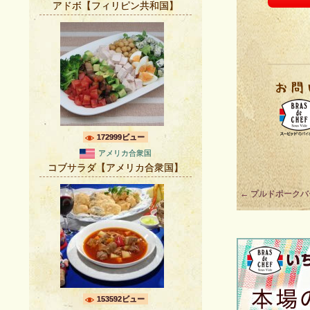
アドボ【フィリピン共和国】
172999ビュー
アメリカ合衆国
コブサラダ【アメリカ合衆国】
Post
←
プルドポークバ
navigation
153592ビュー