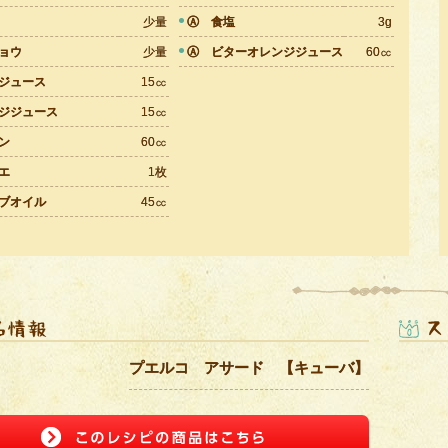
少量
Ⓐ 食塩
3g
ョウ
少量
Ⓐ ビターオレンジジュース
60㏄
ジュース
15㏄
ジジュース
15㏄
ン
60㏄
エ
1枚
ブオイル
45㏄
プエルコ アサード 【キューバ】