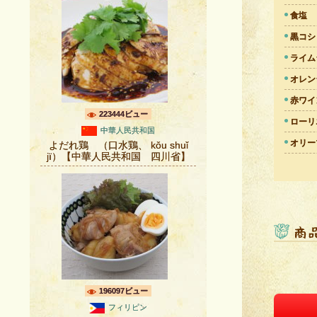
食塩
黒コシ
ライム
オレン
赤ワイ
223444ビュー
ローリ
中華人民共和国
オリー
よだれ鶏 （口水鶏、 kǒu shuǐ
jï）【中華人民共和国 四川省】
196097ビュー
フィリピン