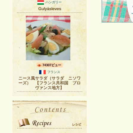
ハンガリー
Gulyásleves
74307ビュー
フランス
ニース風サラダ（サラダ ニソワ
ーズ） 【フランス共和国 プロ
ヴァンス地方】