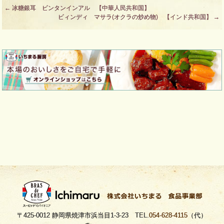
Post
←
冰糖銀耳 ビンタンインアル 【中華人民共和国】
ビィンディ マサラ(オクラの炒め物) 【インド共和国】
→
navigation
〒425-0012 静岡県焼津市浜当目1-3-23 TEL.
054-628-4115
（代）