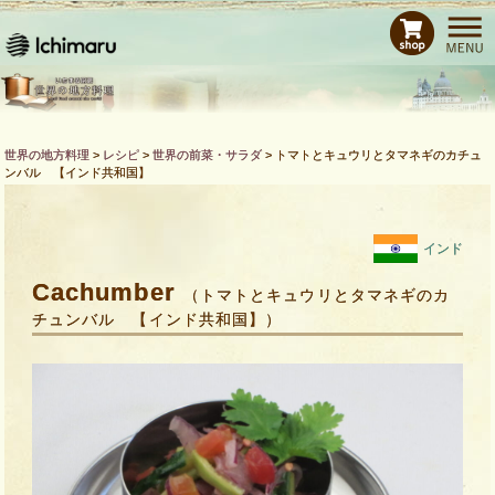
ホーム
レシピ
商品紹介
Bras de CHEFとは
世界の地方料理
>
レシピ
>
世界の前菜・サラダ
>
トマトとキュウリとタマネギのカチュ
ンバル 【インド共和国】
運営会社
お問い合わせ
インド
Cachumber
（トマトとキュウリとタマネギのカ
チュンバル 【インド共和国】）