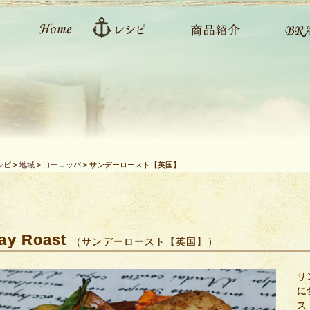
シピ
>
地域
>
ヨーロッパ
>
サンデーロースト【英国】
ay Roast
（サンデーロースト【英国】）
サ
に
ス