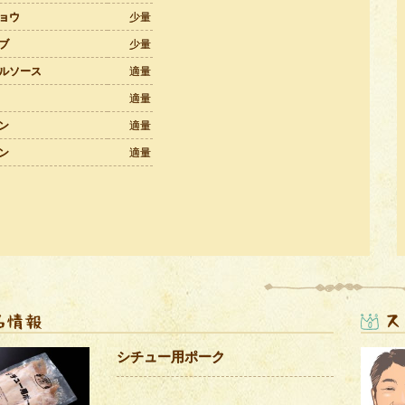
ョウ
少量
ブ
少量
ルソース
適量
適量
ン
適量
ン
適量
シチュー用ポーク