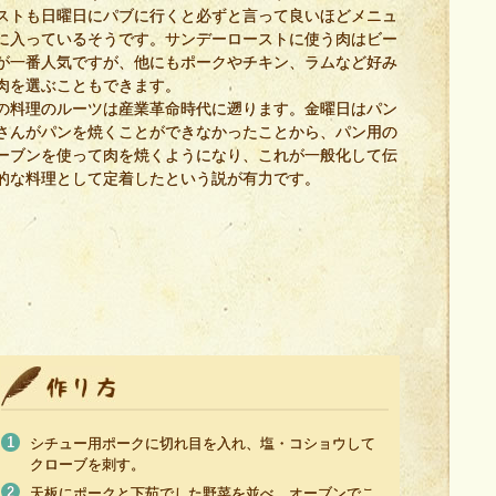
ストも日曜日にパブに行くと必ずと言って良いほどメニュ
に入っているそうです。サンデーローストに使う肉はビー
が一番人気ですが、他にもポークやチキン、ラムなど好み
肉を選ぶこともできます。
の料理のルーツは産業革命時代に遡ります。金曜日はパン
さんがパンを焼くことができなかったことから、パン用の
ーブンを使って肉を焼くようになり、これが一般化して伝
的な料理として定着したという説が有力です。
シチュー用ポークに切れ目を入れ、塩・コショウして
クローブを刺す。
天板にポークと下茹でした野菜を並べ、オーブンでこ