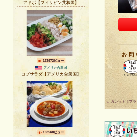
アドボ【フィリピン共和国】
172972ビュー
アメリカ合衆国
コブサラダ【アメリカ合衆国】
Post
←
ガレット【フラ
navigation
153568ビュー