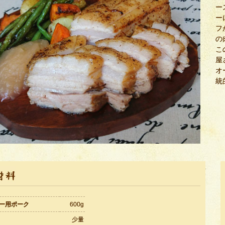
ー
ー
フ
の
こ
屋
オ
統
ー用ポーク
600g
少量