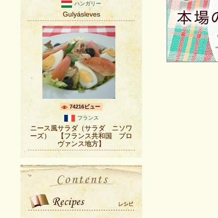
ハンガリー
Gulyásleves
74216ビュー
フランス
ニース風サラダ（サラダ ニソワ
ーズ） 【フランス共和国 プロ
ヴァンス地方】