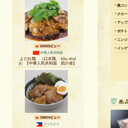
黒コシ
クロー
アップ
ポテト
ニンジ
223415ビュー
インゲ
中華人民共和国
よだれ鶏 （口水鶏、 kǒu shuǐ
jï）【中華人民共和国 四川省】
196074ビュー
フィリピン