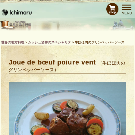
ホーム
レシピ
商品紹介
Bras de CHEFとは
世界の地方料理
>
ムッシュ酒井のスペシャリテ
>
牛ほほ肉のグリンペッパーソース
運営会社
お問い合わせ
Joue de bœuf poiure vent
（牛ほほ肉の
グリンペッパーソース）