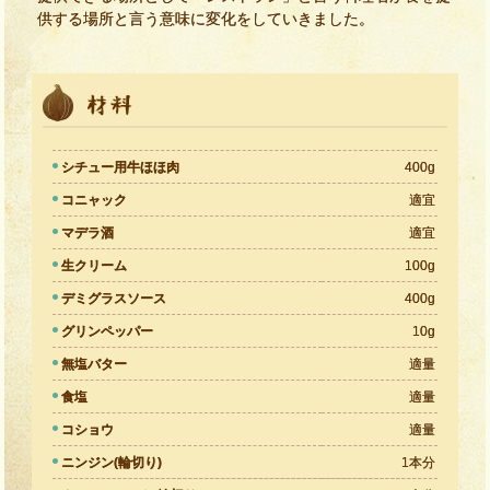
供する場所と言う意味に変化をしていきました。
シチュー用牛ほほ肉
400g
コニャック
適宜
マデラ酒
適宜
生クリーム
100g
デミグラスソース
400g
グリンペッパー
10g
無塩バター
適量
食塩
適量
コショウ
適量
ニンジン(輪切り)
1本分