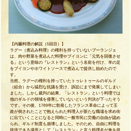
【内臓料理の解説（5回目）】
ラグー（煮込み料理）の権利を持っていないブーランジェ
は、肉や野菜を煮込んだ料理やブイヨンに「元気を回復させ
る」という意味の『レストラン』という名前を付け、羊の足
をブイヨンやホワイトソースで煮込んで提供し始めたので
す。
当然、ラグーの権利を持っていたトゥレトゥールのギルド
（組合）から猛烈な抗議を受け、訴訟にまで発展してしまい
ました。しかし裁判の結果、「レストラン」という料理では
他のギルドの領域を侵害していないという判決が下ったそう
です。その後、1789年に勃発したフランス革命によって王
政が倒されたことで抱えられた料理人が新たな職場を求め街
に出ていくことになると同時に一般市民に労働の自由が認め
られ、ギルド制度も崩壊しました。そのため、自由に料理を
提供できる場所として「レストラン」と言う料理名が食を提