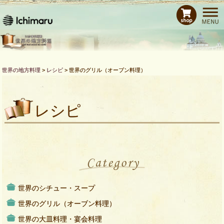
ホーム
レシピ
商品紹介
Bras de CHEFとは
世界の地方料理
>
レシピ
>
世界のグリル（オーブン料理）
運営会社
お問い合わせ
レシピ
世界のシチュー・スープ
世界のグリル（オーブン料理）
世界の大皿料理・宴会料理