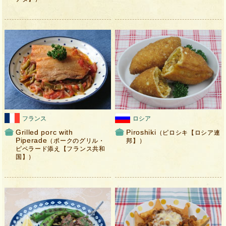
フランス
ロシア
Grilled porc with
Piroshiki
（ピロシキ【ロシア連
Piperade
（ポークのグリル・
邦】）
ピペラード添え【フランス共和
国】）