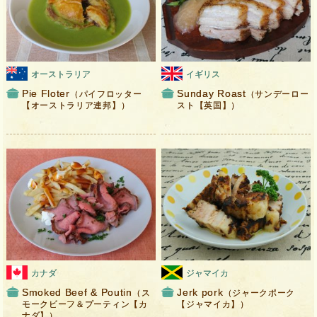
オーストラリア
イギリス
Pie Floter
Sunday Roast
（パイフロッター
（サンデーロー
【オーストラリア連邦】）
スト【英国】）
カナダ
ジャマイカ
Smoked Beef & Poutin
Jerk pork
（ス
（ジャークポーク
モークビーフ＆プーティン【カ
【ジャマイカ】）
ナダ】）