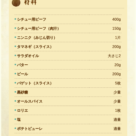
シチュー用ビーフ
400g
シチュー用ビーフ（肉汁）
150g
ニンニク（みじん切り）
1片
タマネギ（スライス）
200g
サラダオイル
大さじ2
バター
20g
ビール
200g
バゲット（スライス）
5枚
黒砂糖
少量
オールスパイス
少量
ロリエ
1枚
塩
適量
ポテトピューレ
適量