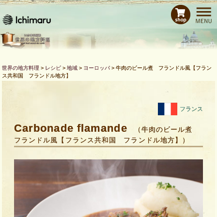
ホーム
レシピ
商品紹介
Bras de CHEFとは
世界の地方料理
>
レシピ
>
地域
>
ヨーロッパ
>
牛肉のビール煮 フランドル風【フラン
ス共和国 フランドル地方】
運営会社
お問い合わせ
フランス
Carbonade flamande
（牛肉のビール煮
フランドル風【フランス共和国 フランドル地方】）