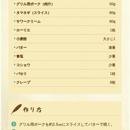
グリル用ポーク（肉汁）
50g
タマネギ（スライス）
80g
サワークリーム
80g
ローリエ
1枚
小麦粉
大さじ1
バター
適量
食塩
少量
コショウ
少量
パセリ
1枝
クレープ
8枚
グリル用ポークを約1.5㎝にスライスしてバターで焼く。