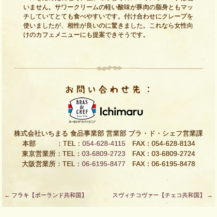
いません。サワークリームの軽い酸味が豚肉の脂身ともマッ
チしていてとても食べやすいです。付け合わせにクレープを
使いましたが、相性が良いのに驚きました。これなら女性向
けのカフェメニューにも提案できそうです。
株式会社いちまる 食品事業部 営業部 ブラ・ド・シェフ営業課
本部 ：TEL：
054-628-4115
FAX：054-628-8134
東京営業所：TEL：
03-6809-2723
FAX：03-6809-2724
大阪営業所：TEL：
06-6195-8477
FAX：06-6195-8478
Post
←
フラキ【ポーランド共和国】
スヴィチコヴァー【チェコ共和国】
→
navigation