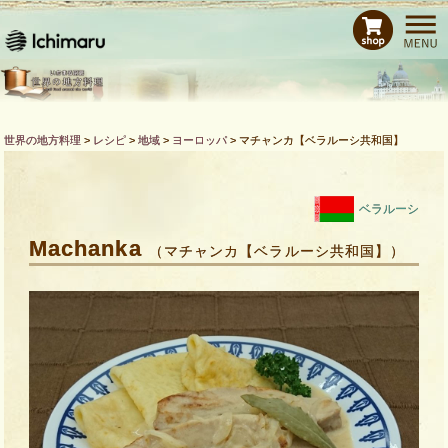
ホーム
レシピ
商品紹介
Bras de CHEFとは
世界の地方料理
>
レシピ
>
地域
>
ヨーロッパ
>
マチャンカ【ベラルーシ共和国】
運営会社
お問い合わせ
ベラルーシ
Machanka
（マチャンカ【ベラルーシ共和国】）