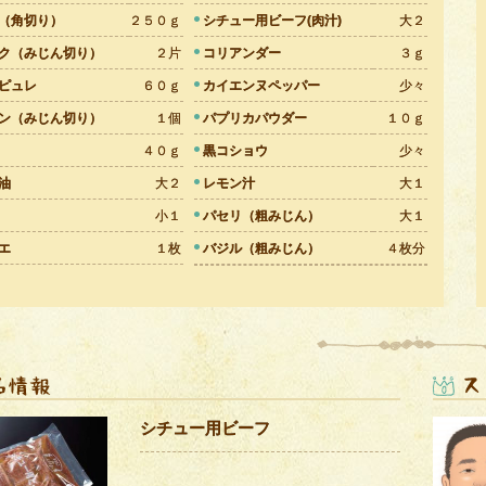
（角切り）
２５０ｇ
シチュー用ビーフ(肉汁)
大２
ク（みじん切り）
２片
コリアンダー
３ｇ
ピュレ
６０ｇ
カイエンヌペッパー
少々
ン（みじん切り）
１個
パプリカパウダー
１０ｇ
４０ｇ
黒コショウ
少々
油
大２
レモン汁
大１
小１
パセリ（粗みじん）
大１
エ
１枚
バジル（粗みじん）
４枚分
シチュー用ビーフ