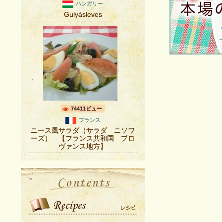
ハンガリー
Gulyásleves
74411ビュー
フランス
ニース風サラダ（サラダ ニソワ
ーズ） 【フランス共和国 プロ
ヴァンス地方】