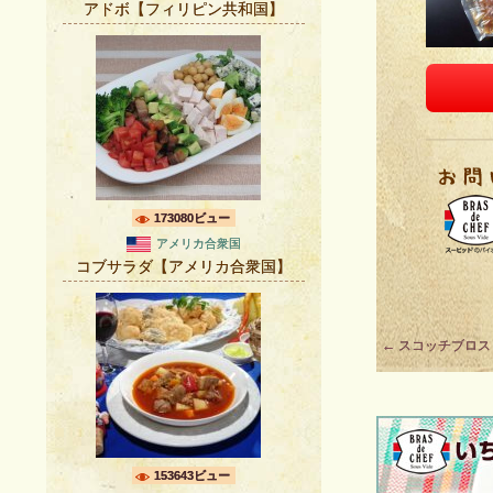
アドボ【フィリピン共和国】
173080ビュー
アメリカ合衆国
コブサラダ【アメリカ合衆国】
Post
←
スコッチブロス
navigation
153643ビュー