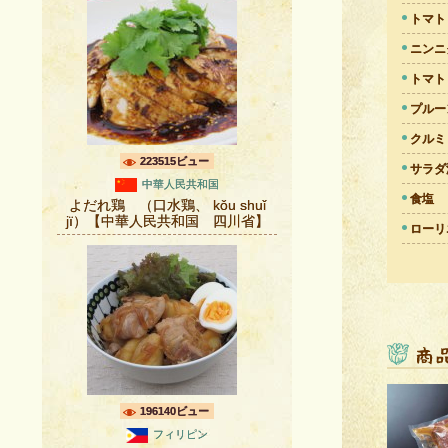
トマト
ニンニ
トマト
プルー
クルミ
223515ビュー
サラダ
中華人民共和国
食塩
よだれ鶏 （口水鶏、 kǒu shuǐ
jï）【中華人民共和国 四川省】
ローリ
196140ビュー
フィリピン