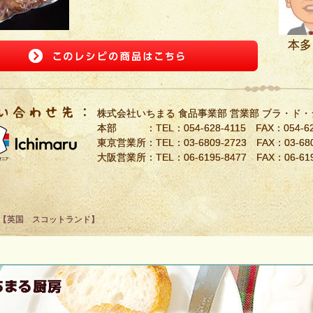
本多
株式会社いちまる 食品事業部 営業部 ブラ・ド
本部 ：TEL：
054-628-4115
FAX：054-62
東京営業所：TEL：
03-6809-2723
FAX：03-680
大阪営業所：TEL：
06-6195-8477
FAX：06-619
【英国 スコットランド】