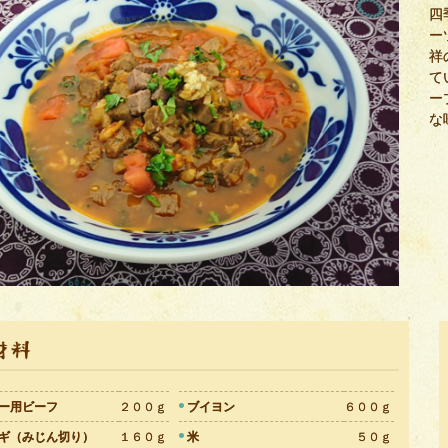
四
ー
祥
て
ー
な
ー用ビーフ
２００ｇ
ブイヨン
６００ｇ
ギ（みじん切り）
１６０ｇ
米
５０ｇ