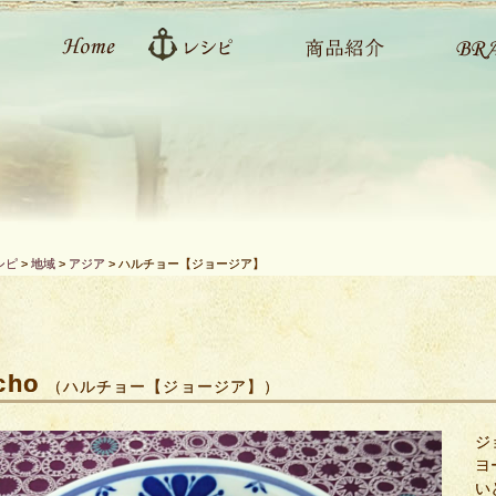
シピ
>
地域
>
アジア
>
ハルチョー【ジョージア】
cho
（ハルチョー【ジョージア】）
ジ
ヨ
い