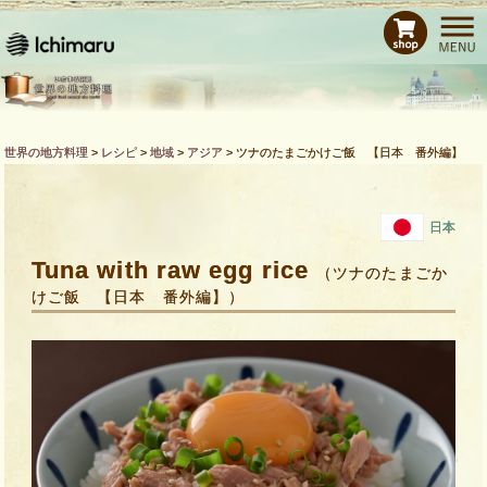
ホーム
レシピ
商品紹介
Bras de CHEFとは
世界の地方料理
>
レシピ
>
地域
>
アジア
>
ツナのたまごかけご飯 【日本 番外編】
運営会社
お問い合わせ
日本
Tuna with raw egg rice
（ツナのたまごか
けご飯 【日本 番外編】）