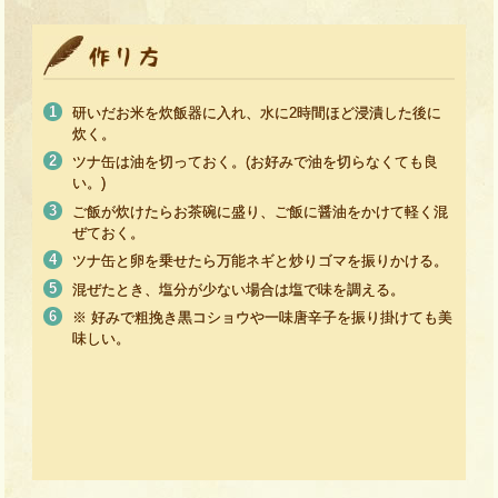
研いだお米を炊飯器に入れ、水に2時間ほど浸漬した後に
炊く。
ツナ缶は油を切っておく。(お好みで油を切らなくても良
い。)
ご飯が炊けたらお茶碗に盛り、ご飯に醤油をかけて軽く混
ぜておく。
ツナ缶と卵を乗せたら万能ネギと炒りゴマを振りかける。
混ぜたとき、塩分が少ない場合は塩で味を調える。
※ 好みで粗挽き黒コショウや一味唐辛子を振り掛けても美
味しい。