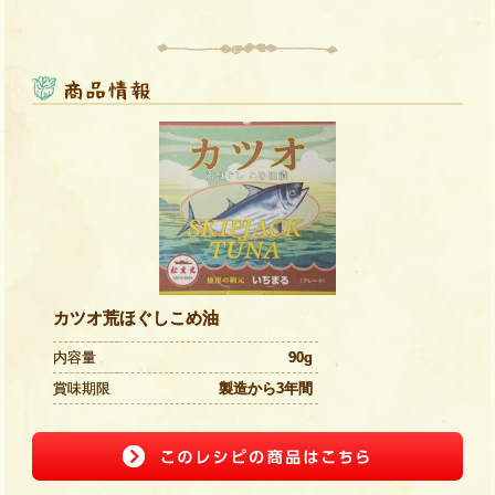
カツオ荒ほぐしこめ油
内容量
90g
賞味期限
製造から3年間