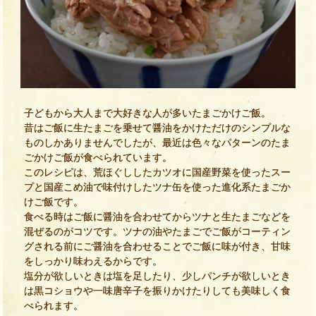
子どもから大人まで大好きな人が多いたまごかけご飯。
昔はご飯に生たまごを乗せて醤油をかけただけのシンプルな
ものしかありませんでしたが、最近は色々なパターンのたま
ごかけご飯が食べられています。
このレシピは、荒ほぐししたカツオに国産野菜を使ったスー
プと国産こめ油で味付けしたツナ缶を使った進化系たまごか
けご飯です。
食べる時はご飯に醤油を合わせてからツナと生たまごなどを
混ぜるのがコツです。ツナの油やたまごでご飯がコーティン
グされる前にご醤油を合わせることでご飯に味が付き、甘味
をしっかり味わえるからです。
塩分が欲しいときは塩を足したり、少しパンチが欲しいとき
は黒コショウや一味唐辛子を振りかけたりしても美味しく食
べられます。