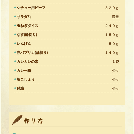
シチュー用ビーフ
３２０ｇ
サラダ油
適量
玉ねぎダイス
２４０ｇ
なす(輪切り)
１５０ｇ
いんげん
５０ｇ
赤パプリカ(乱切り)
１４０ｇ
カレカレの素
１袋
カレー粉
少々
塩こしょう
少々
砂糖
少々