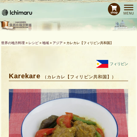
ホーム
レシピ
商品紹介
Bras de CHEFとは
世界の地方料理
>
レシピ
>
地域
>
アジア
>
カレカレ【フィリピン共和国】
運営会社
お問い合わせ
フィリピン
Karekare
（カレカレ【フィリピン共和国】）