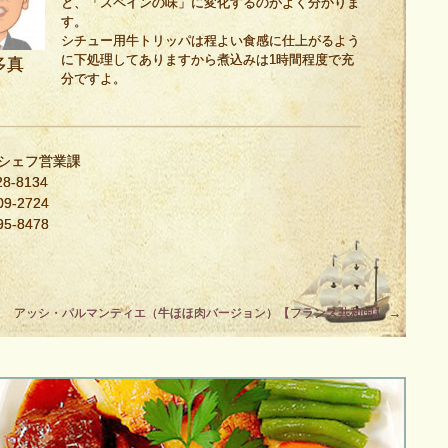
と、「スペインの味」に変化するのがよく分かりま
す。
シチュー用牛トリッパは程よい食感に仕上がるよう
に下処理してありますから煮込みは1時間程度で充
多真
分ですよ。
・シェフ営業課
8-8134
9-2724
5-8478
アッシ・パルマンティエ（牛ほほ肉バージョン）【フランス共和国】
→