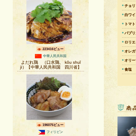
チョリ
白ワイ
トマト
パプリ
ロリエ
223416ビュー
オレガ
中華人民共和国
オリー
よだれ鶏 （口水鶏、 kǒu shuǐ
jï）【中華人民共和国 四川省】
食塩
196075ビュー
フィリピン