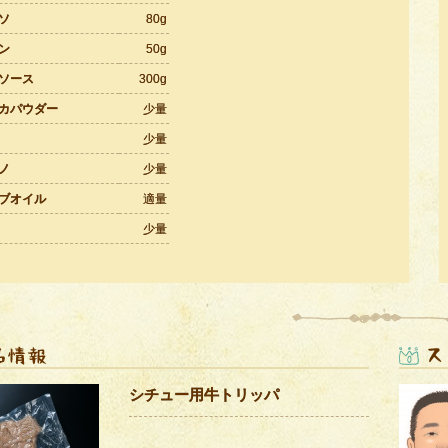
ソ
80g
ン
50g
ソース
300g
カパウダー
少量
少量
ノ
少量
ブオイル
適量
少量
シチュー用牛トリッパ