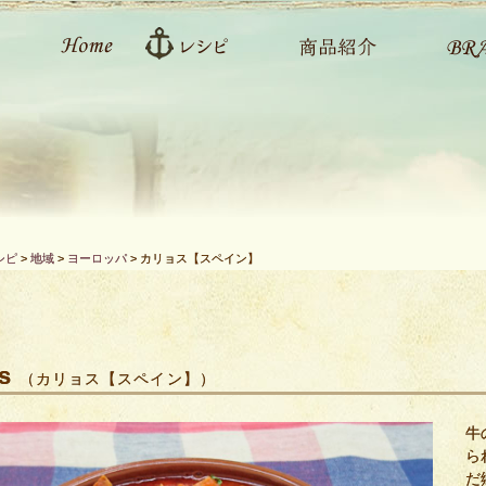
シピ
>
地域
>
ヨーロッパ
>
カリョス【スペイン】
s
（カリョス【スペイン】）
牛
ら
だ