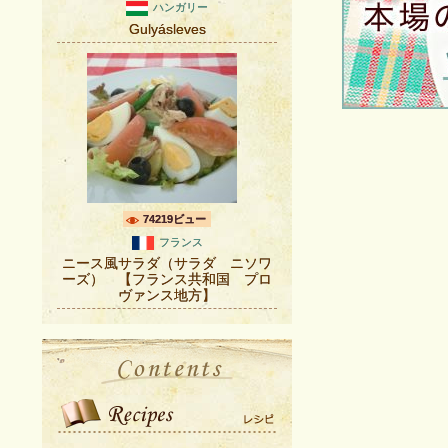
ハンガリー
Gulyásleves
74219ビュー
フランス
ニース風サラダ（サラダ ニソワ
ーズ） 【フランス共和国 プロ
ヴァンス地方】