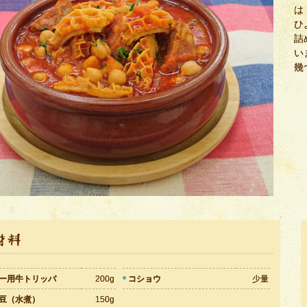
は
ひ
詰
い
幾
ー用牛トリッパ
200g
コショウ
少量
豆（水煮）
150g