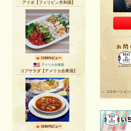
アドボ【フィリピン共和国】
172974ビュー
アメリカ合衆国
コブサラダ【アメリカ合衆国】
Post
←
コロネーション
navigation
153570ビュー