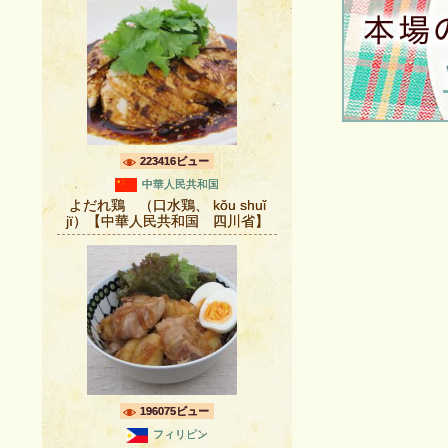
223416ビュー
中華人民共和国
よだれ鶏 （口水鶏、 kǒu shuǐ
jï）【中華人民共和国 四川省】
196075ビュー
フィリピン