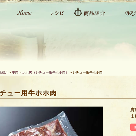
品紹介
>
牛肉
>
ホホ肉（シチュー用牛ホホ肉）
>
シチュー用牛ホホ肉
チュー用牛ホホ肉
貴
ま