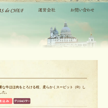
重な牛ほほ肉をとろける程、柔らかくスービット（R）し
した。