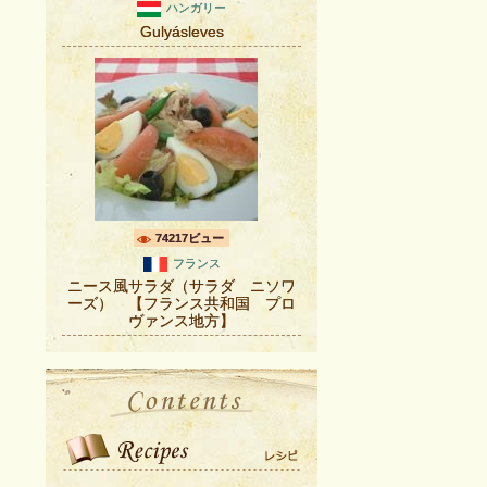
ハンガリー
Gulyásleves
74217ビュー
フランス
ニース風サラダ（サラダ ニソワ
ーズ） 【フランス共和国 プロ
ヴァンス地方】