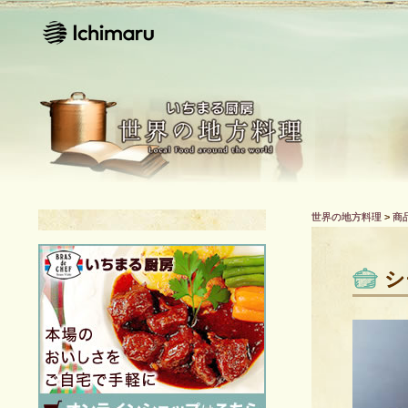
世界の地方料理
>
商
シ