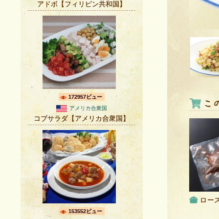
アドボ【フィリピン共和国】
172957ビュー
アメリカ合衆国
コブサラダ【アメリカ合衆国】
ロー
153552ビュー