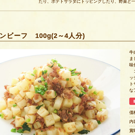
たり、ポテトサラダにトッピングしたり、野菜と
ンビーフ 100g(2～4人分)
牛
ま
味
コ
ッ
ト
な
価
内
賞