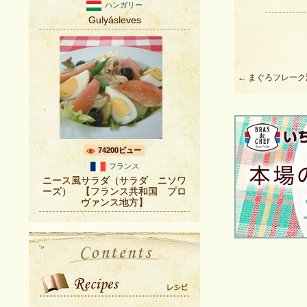
ハンガリー
Gulyásleves
Post
←
まぐろフレーク
navigation
74200ビュー
フランス
ニース風サラダ（サラダ ニソワ
ーズ） 【フランス共和国 プロ
ヴァンス地方】