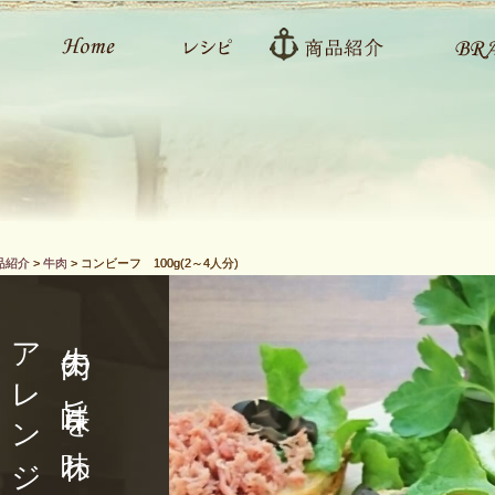
品紹介
>
牛肉
>
コンビーフ 100g(2～4人分)
アレンジも自由自在
牛肉の旨味を味わえて