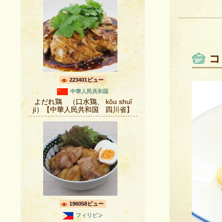
コ
223401ビュー
中華人民共和国
よだれ鶏 （口水鶏、 kǒu shuǐ
jï）【中華人民共和国 四川省】
196058ビュー
フィリピン