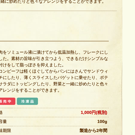
一緒に炒めたりと色々なアレンジをすることができます。
肉をソミュール液に漬けてから低温加熱し、フレークにし
した。素材の旨味が引き立つよう、できるだけシンプルな
付けをして脂っぽさを抑えました。
ンビーフは軽くほぐしてからパンにはさんでサンドウィ
チにしたり、薄くスライスしたバゲットに乗せたり、ポテ
サラダにトッピングしたり、野菜と一緒に炒めたりと色々
アレンジをすることができます。
格
1,000円(税別)
容量
100g
味期限
製造から2年間