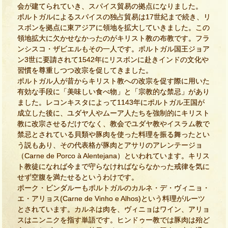
会が建てられていき、スパイス貿易の拠点になりました。
ポルトガルによるスパイスの独占貿易は17世紀まで続き、リ
スボンを拠点に東アジアに領地を拡大していきました。この
領地拡大に欠かせなかったのがキリスト教の布教です。フラ
ンシスコ・ザビエルもその一人です。ポルトガル国王ジョア
ン3世に要請されて1542年にリスボンに赴きインドの文化や
習慣を尊重しつつ改宗を促してきました。
ポルトガル人が昔からキリスト教への改宗を促す際に用いた
有効な手段に「美味しい食べ物」と「宗教的な禁忌」があり
ました。レコンキスタによって1143年にポルトガル王国が
成立した後に、ユダヤ人やムーア人たちを強制的にキリスト
教に改宗させるだけでなく、教会でユダヤ教やイスラム教で
禁忌とされている貝類や豚肉を使った料理を振る舞ったとい
う説もあり、その代表格が豚肉とアサリのアレンテージョ
（Carne de Porco à Alentejana）といわれています。キリス
ト教徒になれば今まで守らなければならなかった戒律を気に
せず空腹を満たせるというわけです。
ポーク・ビンダルーもポルトガルのカルネ・デ・ヴィニョ・
エ・アリョス(Carne de Vinho e Alhos)という料理がルーツ
とされています。カルネは肉を、ヴィニョはワイン、アリョ
スはニンニクを指す単語です。ヒンドゥー教では豚肉は殆ど