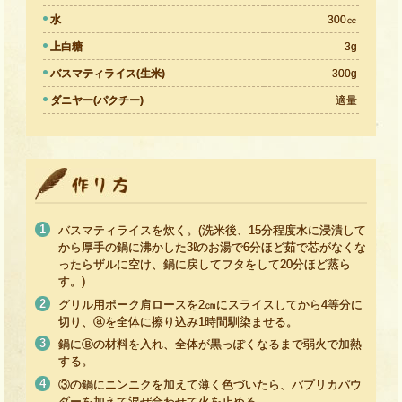
水
300㏄
上白糖
3g
バスマティライス(生米)
300g
ダニヤー(パクチー)
適量
バスマティライスを炊く。(洗米後、15分程度水に浸漬して
から厚手の鍋に沸かした3ℓのお湯で6分ほど茹で芯がなくな
ったらザルに空け、鍋に戻してフタをして20分ほど蒸ら
す。)
グリル用ポーク肩ロースを2㎝にスライスしてから4等分に
切り、ⓐを全体に擦り込み1時間馴染ませる。
鍋にⒷの材料を入れ、全体が黒っぽくなるまで弱火で加熱
する。
③の鍋にニンニクを加えて薄く色づいたら、パプリカパウ
ダーを加えて混ぜ合わせて火を止める。