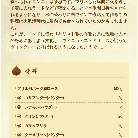
食べられずニンニクは禁忌です。マリネした豚肉に火を通し
て壺に入れラードなどで密閉することで長期間日持ちさせら
れるようになり、水の替わりに白ワインで煮込んで作るこの
料理は大航海時代に船内でも食べられていたのかもしれませ
ん。
これが、インドに伝わりキリスト教の布教と共に現地の人々
の好みにあうよう変化し、ヴィニョ・エ・アリョスが訛って
ヴィンダルーと呼ばれるようになったようです。
グリル用ポーク肩ロース
500g
Ⓐ コリアンダー(パウダー)
3g
Ⓐ シナモン(パウダー)
3g
Ⓐ クミン(パウダー)
2g
Ⓐ ガラムマサラ
2g
Ⓐ ターメリック(パウダー)
2g