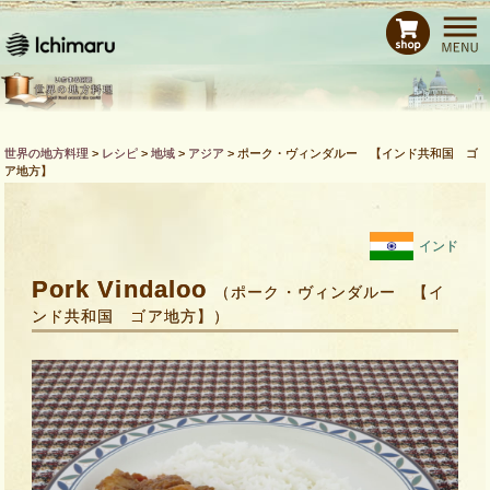
ホーム
レシピ
商品紹介
Bras de CHEFとは
世界の地方料理
>
レシピ
>
地域
>
アジア
>
ポーク・ヴィンダルー 【インド共和国 ゴ
ア地方】
運営会社
お問い合わせ
インド
Pork Vindaloo
（ポーク・ヴィンダルー 【イ
ンド共和国 ゴア地方】）