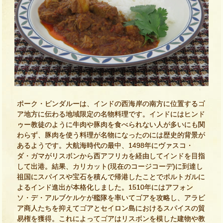
ポーク・ビンダルーは、インドの西海岸の南方に位置するゴ
ア地方に伝わる地域限定の名物料理です。インドにはヒンド
ゥー教徒のように牛肉や豚肉を食べられない人が多いにも関
わらず、豚肉を使う料理が名物になったのには歴史的背景が
あるようです。大航海時代の最中、1498年にヴァスコ・
ダ・ガマがリスボンから西アフリカを経由してインドを目指
して出港。結果、カリカット(現在のコージコーデ)に到達し
祖国にスパイスや宝石を積んで帰港したことでポルトガルに
よるインド進出が本格化しました。1510年にはアフォン
ソ・デ・アルブケルケが艦隊を率いてゴアを攻略し、アラビ
ア商人たちを抑えてゴアとセイロン島におけるスパイスの貿
易権を獲得。これによってゴアはリスボンを模した建物や教