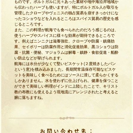
ものです。ポルトガルに元々あった素材や地中海沿岸地域か
ら伝わったハーブも使いますが、特にポルトガル人が取引を
管理したクローブやヴェニスの独占貿易を崩すきっかけにな
ったコショウなどを入れるところはスパイス貿易の歴史を感
じるところです。
また、この料理が航海でも食べられたのだろう感じるのは、
使うハーブやスパイスに様々な効果が期待できるところで
す。例えばニンニクは滋養強壮、クローブや防腐・鎮痛効
果、セイボリーは防腐作用と消化促進効果、黒コショウは防
腐・抗菌・便秘、マジョラムは解毒・鎮静・食欲促進・船酔
い防止などが挙げられます。
航海には水分が少なくて堅いビスケット(２度焼きしたパン
という意)を積み込みました。長期間常温保存可能なビスケ
ットを美味しく食べるためにはソースに浸して柔らかくする
しかありません。水を使わずに仕上げられ、健康を保つこと
ができて美味しい料理がインドに上陸したことで、キリスト
教の布教にも使えるよう現地流にアレンジされたと考えると
腑に落ちますね。