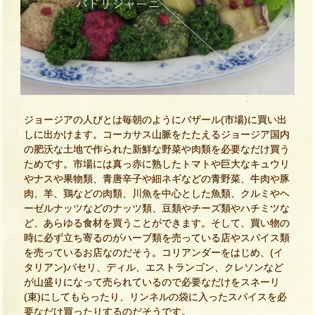
ジョージアの人びとは毎朝のようにバザール(市場)に買い出
しに出かけます。コーカサス山脈をたたえるジョージア国内
の肥沃な土地で作られた新鮮な野菜や肉類を必要なだけ買う
ためです。市場には真っ赤に熟したトマトや巨大なキュウリ
やナスや果物類、青唐辛子や細ネギなどの青野菜、牛肉や豚
肉、羊、鶏などの肉類、川魚を中心とした魚類、クルミやヘ
ーゼルナッツなどのナッツ類、豆類やチーズ類やハチミツな
ど、あらゆる食材を買うことができます。そして、買い物の
時に必ず立ち寄るのがハーブ類を売っている店やスパイス類
を売っているお店なのだそう。コリアンダーをはじめ、(イ
タリアン)パセリ、ディル、エストランゴン、クレソンなど
が山盛りになって売られているので必要なだけをスネーリ
(束)にしてもらったり、リンネルの袋に入ったスパイスを必
要なだけ買ったりするのだそうです。