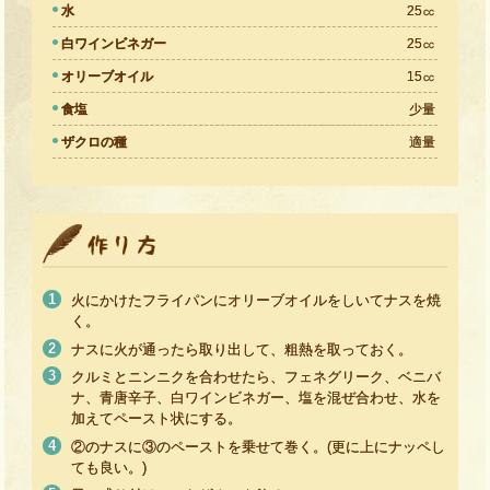
水
25㏄
白ワインビネガー
25㏄
オリーブオイル
15㏄
食塩
少量
ザクロの種
適量
火にかけたフライパンにオリーブオイルをしいてナスを焼
く。
ナスに火が通ったら取り出して、粗熱を取っておく。
クルミとニンニクを合わせたら、フェネグリーク、ベニバ
ナ、青唐辛子、白ワインビネガー、塩を混ぜ合わせ、水を
加えてペースト状にする。
②のナスに③のペーストを乗せて巻く。(更に上にナッペし
ても良い。)