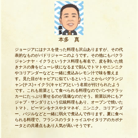
本多 真
ジョージアにはナスを使った料理も沢山ありますが、その代
表的なものがバドリジャーニのようです。その他にもバクラ
ジャンナヤ・イクラというナス料理も有名で、皮を剥いた焼
きナスの身をピューレ状になるまで刻んでトマトやニンニク
やコリアンダーなどと一緒に煮込みレモン汁で味を整えま
す。見た目がキャビアに似ているということからバグランジ
ャン(ナス)＋イクラ(キャビア)という名前が付けられたよう
です。これも前菜として食べられる料理なのでパンやクラッ
カーにたっぷり乗せるのが流儀なのだそう。前菜以外にもア
ジャプ・サンダリという伝統料理もあり、オーブンで焼いた
トマト、ピーマンをナスやタマネギ、ニンニク、コリアンダ
ー、バジルなどと一緒に弱火で煮込んで作ります。夏に食べ
られる料理で、フランスのラタトゥイユやイタリアのカポナ
ータとの共通点もあり人気が高いそうです。