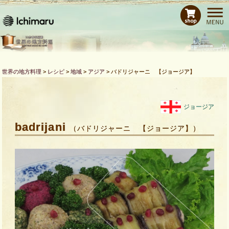
ホーム
レシピ
商品紹介
Bras de CHEFとは
世界の地方料理
>
レシピ
>
地域
>
アジア
>
バドリジャーニ 【ジョージア】
運営会社
お問い合わせ
ジョージア
badrijani
（バドリジャーニ 【ジョージア】）