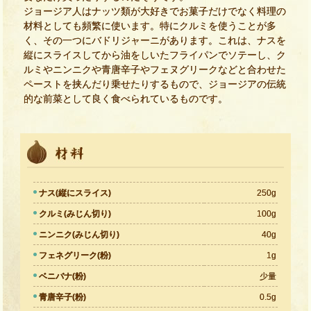
ジョージア人はナッツ類が大好きでお菓子だけでなく料理の
材料としても頻繁に使います。特にクルミを使うことが多
く、その一つにバドリジャーニがあります。これは、ナスを
縦にスライスしてから油をしいたフライパンでソテーし、ク
ルミやニンニクや青唐辛子やフェヌグリークなどと合わせた
ペーストを挟んだり乗せたりするもので、ジョージアの伝統
的な前菜として良く食べられているものです。
ナス(縦にスライス)
250g
クルミ(みじん切り)
100g
ニンニク(みじん切り)
40g
フェネグリーク(粉)
1g
ベニバナ(粉)
少量
青唐辛子(粉)
0.5g