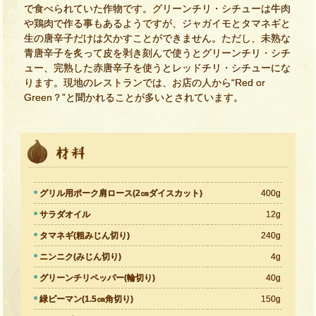
で食べられていた作物です。グリーンチリ・シチューは牛肉
や鶏肉で作る事もあるようですが、ジャガイモとタマネギと
生の唐辛子だけは欠かすことができません。ただし、未熟な
青唐辛子を炙って皮を剥き刻んで使うとグリーンチリ・シチ
ュー、完熟した赤唐辛子を使うとレッドチリ・シチューにな
ります。現地のレストランでは、お店の人から“Red or
Green？”と聞かれることが多いとされています。
グリル用ポーク肩ロース(2㎝ダイスカット)
400g
サラダオイル
12g
タマネギ(粗みじん切り)
240g
ニンニク(みじん切り)
4g
グリーンチリペッパー(輪切り)
40g
緑ピーマン(1.5㎝角切り)
150g