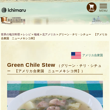
ホーム
レシピ
商品紹介
Bras de CHEFとは
世界の地方料理
>
レシピ
>
地域
>
北アメリカ
>
グリーン・チリ・シチュー 【アメリカ
合衆国 ニューメキシコ州】
運営会社
お問い合わせ
アメリカ合衆国
Green Chile Stew
（グリーン・チリ・シチュ
ー 【アメリカ合衆国 ニューメキシコ州】）