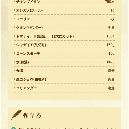
チキンブイヨン
750㏄
オレガノ(ホール)
1g
ローリエ
1枚
クミン(パウダー)
少量
トマティーヨ(缶詰、一口大にカット)
150g
ジャガイモ(乱切り)
150g
コーンスターチ
10g
水(熱湯)
100㏄
食塩
適量
黒コショウ(粗挽き)
適量
コリアンダー
適宜