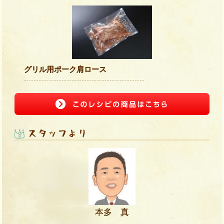
グリル用ポーク肩ロース
本多 真