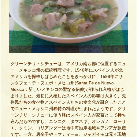
グリーンチリ・シチューは、アメリカ南西部に位置するニュ
ー・メキシコ州の伝統料理です。1540年にスペイン人が北
アメリカを探検しはじめたことをきっかけに、1598年にサ
ンタフェ・デ・ヌエボ・メヒコ州(Santa Fé de Nuevo
México：新しいメキシコの聖なる信仰)が作られ入植がはじ
まりました。最初に入植したスペイン人の影響は大きく、先
住民たちの食べ物とスペイン人たちの食文化が融合したこと
でニュー・メキシコ州独特の料理が生まれたようです。グリ
ーンチリ・シチューに使う豚はスペイン人が家畜として持ち
込んだものですし、ニンニク、タマネギ、オレガノ、ローリ
エ、クミン、コリアンダーは地中海沿岸地域やアジアが原産
です。一方、唐辛子やトマティーヨ、ジャガイモは元々現地