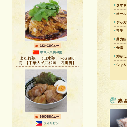
タマネ
オール
ジャガ
玉子
薄力粉
223403ビュー
食塩
中華人民共和国
溶かし
よだれ鶏 （口水鶏、 kǒu shuǐ
jï）【中華人民共和国 四川省】
ジャム
196058ビュー
フィリピン