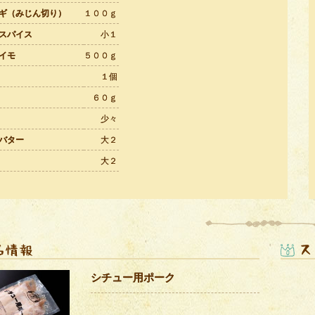
ギ（みじん切り）
１００ｇ
スパイス
小１
イモ
５００ｇ
１個
６０ｇ
少々
バター
大２
大２
シチュー用ポーク