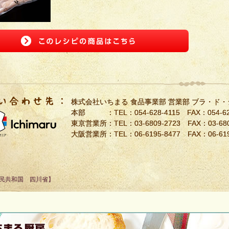
株式会社いちまる 食品事業部 営業部 ブラ・ド
本部 ：TEL：
054-628-4115
FAX：054-62
東京営業所：TEL：
03-6809-2723
FAX：03-680
大阪営業所：TEL：
06-6195-8477
FAX：06-619
民共和国 四川省】