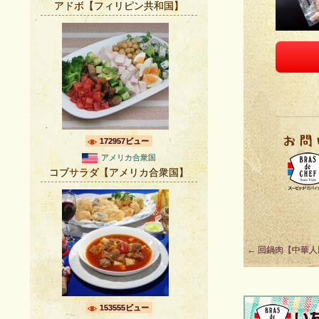
アドボ【フィリピン共和国】
172957ビュー
アメリカ合衆国
コブサラダ【アメリカ合衆国】
Post
←
回鍋肉【中華人
navigation
153555ビュー