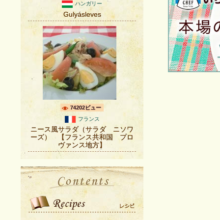
ハンガリー
Gulyásleves
74202ビュー
フランス
ニース風サラダ（サラダ ニソワ
ーズ） 【フランス共和国 プロ
ヴァンス地方】