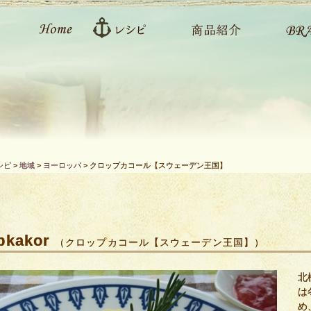
シピ
>
地域
>
ヨーロッパ
>
クロップカコール【スウェーデン王国】
pkakor
（クロップカコール【スウェーデン王国】）
北
は
め