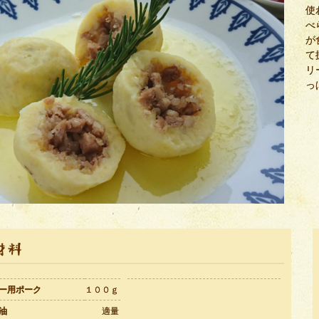
使
べ
が
て
リ
っ
ー用ポーク
１００ｇ
油
適量