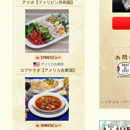
アドボ【フィリピン共和国】
173017ビュー
アメリカ合衆国
コブサラダ【アメリカ合衆国】
Post
←
パクシャ・パー
navigation
153613ビュー