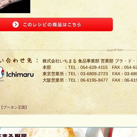
株式会社いちまる 食品事業部 営業部 ブラ・ド
本部 ：TEL：
054-628-4115
FAX：054-62
東京営業所：TEL：
03-6809-2723
FAX：03-680
大阪営業所：TEL：
06-6195-8477
FAX：06-619
【ブータン王国】