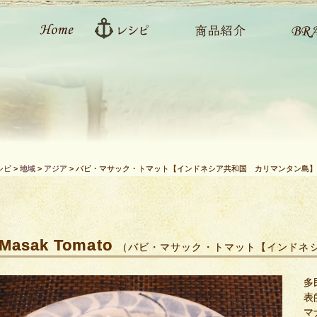
シピ
>
地域
>
アジア
>
バビ・マサック・トマット【インドネシア共和国 カリマンタン島】
 Masak Tomato
（バビ・マサック・トマット【インドネ
多
表
マ