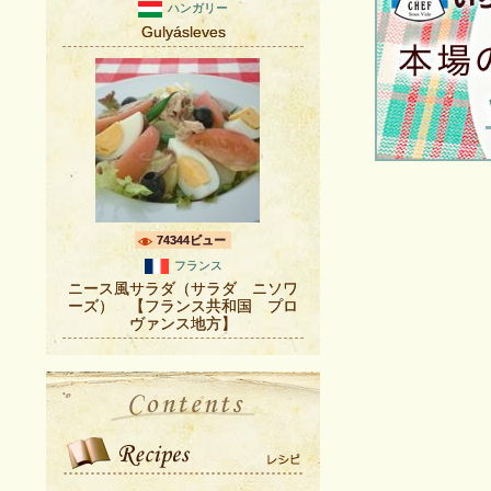
ハンガリー
Gulyásleves
74344ビュー
フランス
ニース風サラダ（サラダ ニソワ
ーズ） 【フランス共和国 プロ
ヴァンス地方】