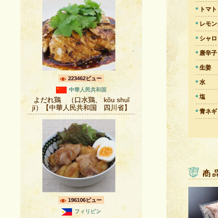
トマト
レモン
シャロ
唐辛子
生姜
223462ビュー
水
中華人民共和国
塩
よだれ鶏 （口水鶏、 kǒu shuǐ
jï）【中華人民共和国 四川省】
青ネギ
196106ビュー
フィリピン