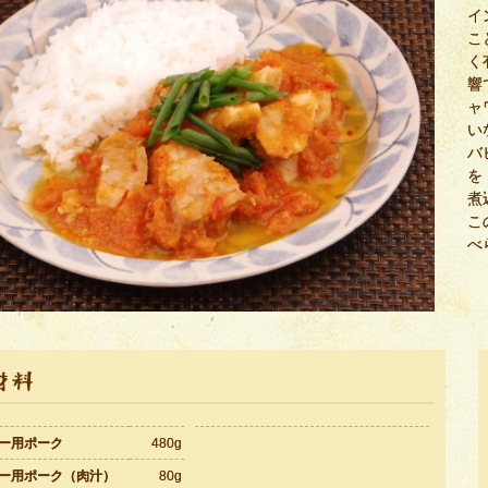
イ
こ
く
響
ャ
い
バ
を
煮
こ
べ
ー用ポーク
480g
ー用ポーク（肉汁）
80g