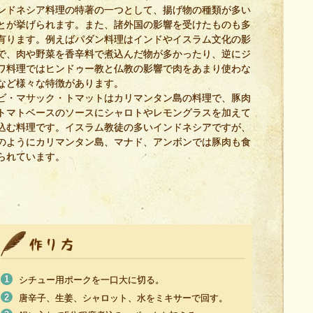
ンドネシア料理の特著の一つとして、揚げ物の種類が多い
とが挙げられます。また、諸外国の影響を受けたものも多
有ります。例えばパダン料理はインドやイスラム文化の影
で、肉や野菜を香辛料で煮込んだ物が多かったり、逆にジ
ワ料理ではヒンドゥー教と仏教の影響で肉をあまり使わな
など様々な特徴があります。
ビ・マサック・トマットはカリマンタン島の料理で、豚肉
トマトベースのソースにシャロトやレモングラスを加えて
込む料理です。イスラム教徒の多いインドネシアですが、
のようにカリマンタン島、マナド、アンボンでは豚肉も食
られています。
シチュー用ポークを一口大に切る。
唐辛子、生姜、シャロット、水をミキサーで回す。