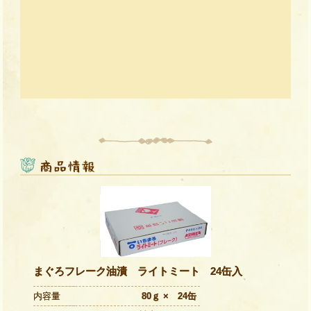
まぐろフレーク油漬 ライトミート 24缶入
内容量
80ｇ × 24缶