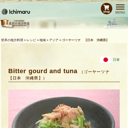
ホーム
レシピ
商品紹介
Bras de CHEFとは
世界の地方料理
>
レシピ
>
地域
>
アジア
>
ゴーヤーツナ 【日本 沖縄県】
運営会社
お問い合わせ
日本
Bitter gourd and tuna
（ゴーヤーツナ
【日本 沖縄県】）