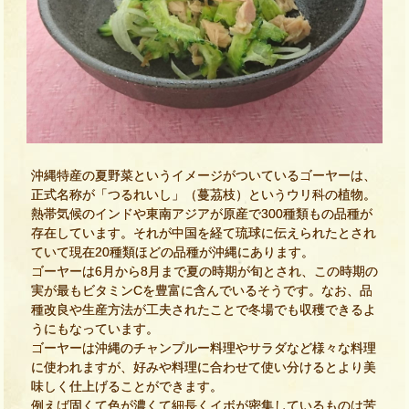
沖縄特産の夏野菜というイメージがついているゴーヤーは、
正式名称が「つるれいし」（蔓茘枝）というウリ科の植物。
熱帯気候のインドや東南アジアが原産で300種類もの品種が
存在しています。それが中国を経て琉球に伝えられたとされ
ていて現在20種類ほどの品種が沖縄にあります。
ゴーヤーは6月から8月まで夏の時期が旬とされ、この時期の
実が最もビタミンCを豊富に含んでいるそうです。なお、品
種改良や生産方法が工夫されたことで冬場でも収穫できるよ
うにもなっています。
ゴーヤーは沖縄のチャンプルー料理やサラダなど様々な料理
に使われますが、好みや料理に合わせて使い分けるとより美
味しく仕上げることができます。
例えば固くて色が濃くて細長くイボが密集しているものは苦